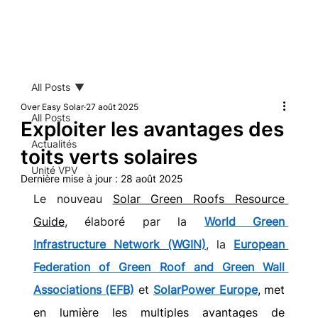
All Posts
Over Easy Solar
27 août 2025
All Posts
Exploiter les avantages des
Actualités
toits verts solaires
Unité VPV
Dernière mise à jour :
28 août 2025
Le nouveau
Solar Green Roofs Resource 
Guide
, élaboré par la 
World Green 
Infrastructure Network (WGIN)
, la 
European 
Federation of Green Roof and Green Wall 
Associations (EFB)
 et 
SolarPower Europe
, met 
en lumière les multiples avantages de 