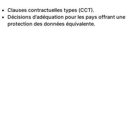
Clauses contractuelles types (CCT).
Décisions d'adéquation pour les pays offrant une
protection des données équivalente.
7. Conservation des
données
Nous conservons vos
données personnelles
uniquement tant que
nécessaire pour les
finalités décrites ci-