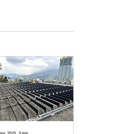
 nov. 2025
∙
3
min