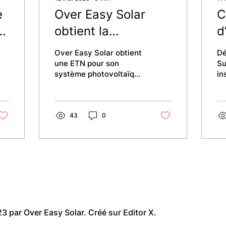
e
Over Easy Solar
C
à
obtient la
d
certification ETN en
f
Over Easy Solar obtient
Dé
France pour son
e
une ETN pour son
Su
système photovoltaïque
in
système
r
vertical xM-3 en
ve
photovoltaïque
France, permettant son
s
bo
déploiement sur toitures
d’
vertical et léger
plates en neuf et
43
0
ré
rénovation.
sy
destiné aux toitures
de
plates
so
pa
Voir plus
Lu
3 par Over Easy Solar. Créé sur Editor X.