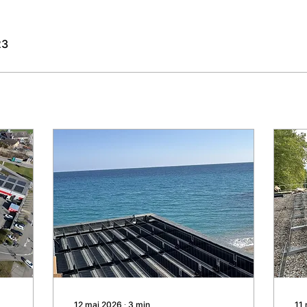
23
12 mai 2026
∙
3
min
11