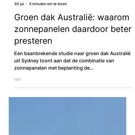
Klaus Pichler
30 jul
5 minuten om te lezen
Groen dak Australië: waarom
zonnepanelen daardoor beter
presteren
Een baanbrekende studie naar groen dak Australië
uit Sydney toont aan dat de combinatie van
zonnepanelen met beplanting de
energieopbrengst met 3,63% verhoogt —
onderbouwd met echte data over waarom groene
daken zonnepanelen beter laten presteren.