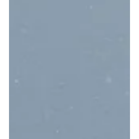
Zonnepanelen op
grinddaken: uitdagingen en
een slimmer alternatief
Het installeren van zonnepanelen op grinddaken is
niet eenvoudig. Ontdek een slimmer alternatief met
onze innovatieve verticale zonne-oplossing voor
grinddaken.