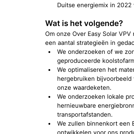
Duitse energiemix in 202
Wat is het volgende?
Om onze Over Easy Solar VPV n
een aantal strategieën in geda
We onderzoeken of we zon
geproduceerde koolstofarm
We optimaliseren het mater
hergebruiken bijvoorbeeld 
onze waardeketen.
We onderzoeken lokale prod
hernieuwbare energiebronne
transportafstanden.
We zullen binnenkort een 
ontwikkelen voor ons prod