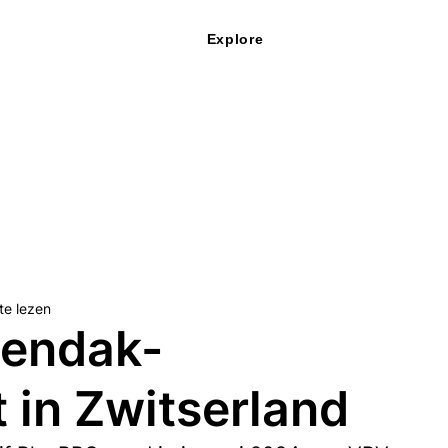
Explore
te lezen
oendak-
 in Zwitserland