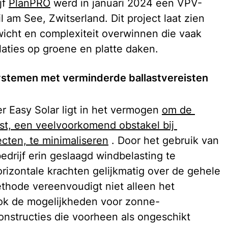
f 
PlanPRO
 werd in januari 2024 een VPV-
 am See, Zwitserland. Dit project laat zien 
icht en complexiteit overwinnen die vaak 
aties op groene en platte daken.
ystemen met verminderde ballastvereisten
 Easy Solar ligt in het vermogen 
om de 
ast, een veelvoorkomend obstakel bij 
ecten, te minimaliseren
 . Door het gebruik van 
edrijf erin geslaagd windbelasting te 
rizontale krachten gelijkmatig over de gehele 
ethode vereenvoudigt niet alleen het 
 ook de mogelijkheden voor zonne-
onstructies die voorheen als ongeschikt 