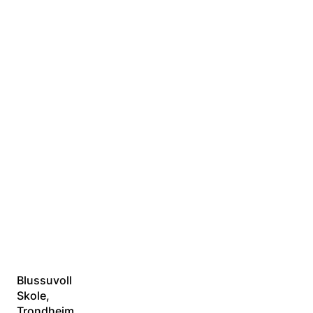
Spezialisiertes
Winterprojekt
in Trondheim
Blussuvoll
Skole,
Trondheim,