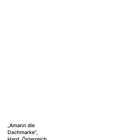
Unsere erste
Installation in
Österreich
„Amann die
Dachmarke“,
Hard, Österreich