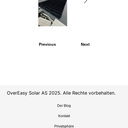
IMG_2321.jpg
Installation
Inst
France 2.jpg
Fran
Previous
Next
OverEasy Solar AS 2025. Alle Rechte vorbehalten.
Der Blog
Kontakt
Privatsphäre