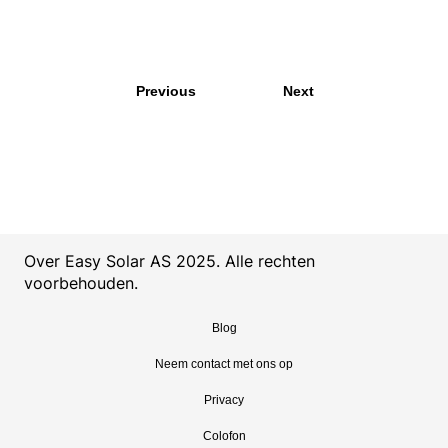
DJI_0344.JPG
DJI_0336.JPG
DJI_
Previous
Next
Over Easy Solar AS 2025. Alle rechten
voorbehouden.
Blog
Neem contact met ons op
Privacy
Colofon