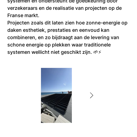
systemen en ondersteunt de goedkeuring door 
verzekeraars en de realisatie van projecten op de 
Franse markt.
Projecten zoals dit laten zien hoe zonne-energie op 
daken esthetiek, prestaties en eenvoud kan 
combineren, en zo bijdraagt aan de levering van 
schone energie op plekken waar traditionele 
systemen wellicht niet geschikt zijn. 🌱⚡
IMG_2321.jpg
Installation
Inst