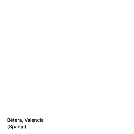
Mooie
resultaten uit
zonnig Spanje
Bétera, Valencia
(Spanje)