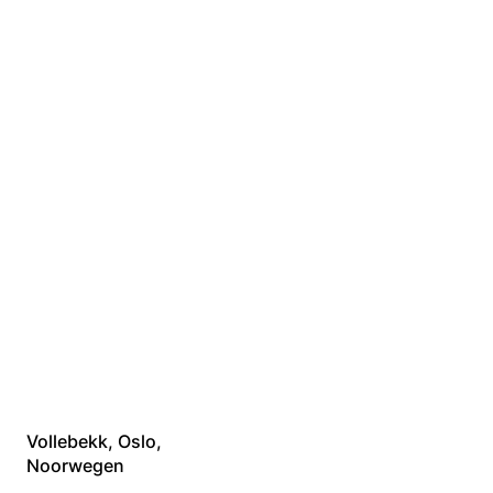
102 kWp op
sedumdak in
Oslo
Vollebekk, Oslo,
Noorwegen