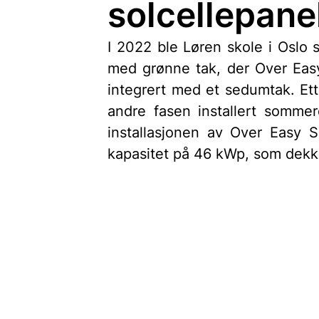
solcellepane
I 2022 ble Løren skole i Oslo s
med grønne tak, der Over Easy 
integrert med et sedumtak. Et
andre fasen installert somme
installasjonen av Over Easy So
kapasitet på 46 kWp, som dekke