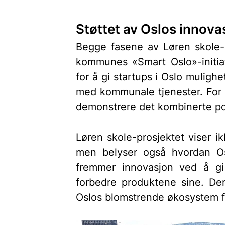
Støttet av Oslos innov
Begge fasene av Løren skole-pr
kommunes «Smart Oslo»-initiat
for å gi startups i Oslo mulighe
med kommunale tjenester. For 
demonstrere det kombinerte pot
Løren skole-prosjektet viser ikk
men belyser også hvordan Os
fremmer innovasjon ved å gi s
forbedre produktene sine. De
Oslos blomstrende økosystem fo