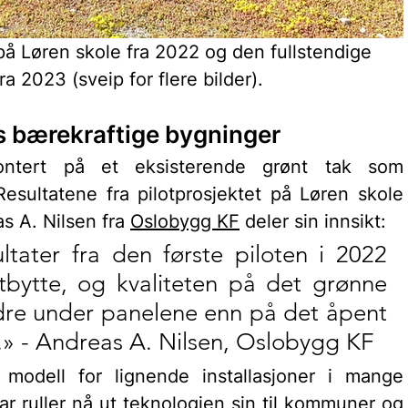
 på Løren skole fra 2022 og den fullstendige 
ra 2023 (sveip for flere bilder).
s bærekraftige bygninger
Solcellepanelene ble ettermontert på et eksisterende grø
 Resultatene fra pilotprosjektet på Løren skole 
s A. Nilsen fra 
Oslobygg KF
 deler sin innsikt:
tater fra den første piloten i 2022 
tbytte, og kvaliteten på det grønne 
dre under panelene enn på det åpent 
» - Andreas A. Nilsen, Oslobygg KF
 modell for lignende installasjoner i mange 
ar ruller nå ut teknologien sin til kommuner og 