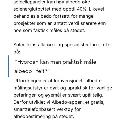
solcellepaneler kan høy albedo øke 
solenergiutbyttet med opptil 40%
. Likevel 
behandles albedo fortsatt for mange 
prosjekter som en antatt verdi snarere enn 
noe som faktisk måles på stedet.
Solcelleinstallatører og spesialister lurer ofte 
på:
“Hvordan kan man praktisk måle 
albedo i felt?”
Utfordringen er at konvensjonelt albedo-
målingsutstyr er dyrt og upraktisk for vanlige 
befaringer, og øyemål er svært upålitelig. 
Derfor utviklet vi Albedo-appen, et gratis, 
smarttelefonbasert verktøy for 
albedoestimering på stedet.